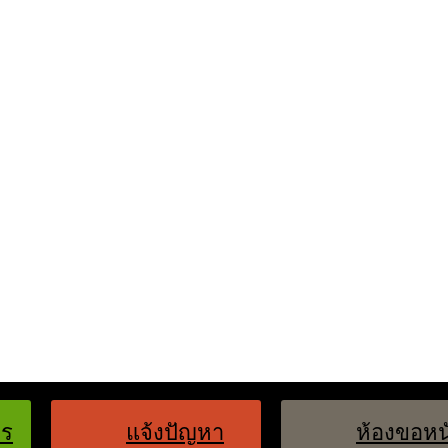
คร
แจ้งปัญหา
ห้องขอหน