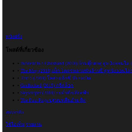
หนังฝรั่ง
โพสต์ที่เกี่ยวข้อง
•
Incident in a Ghostland (2018) บ้านตุ๊กตาดุ ดูหนังออนไล 
•
The Meg (2018) เม็ก โคตรหลามพันล้านปี ดูหนังออนไลน
•
Taxi 5 (2018) โคตรแท็กซี่ ขับระเบิด
•
Gridlocked (2015) กริดล็อก
•
Skyscraper (2018) ระห่ำตึกเสียดฟ้า
•
The First Pirge ปฐมบทคืนอำมหิต
ตอบกลับ
ใช้ไอเท็ม
รายงาน