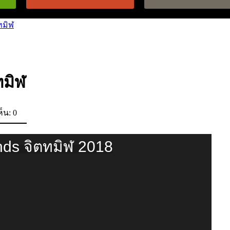
ทมิฬ
ทมิฬ
็น: 0
inds จิตทมิฬ 2018